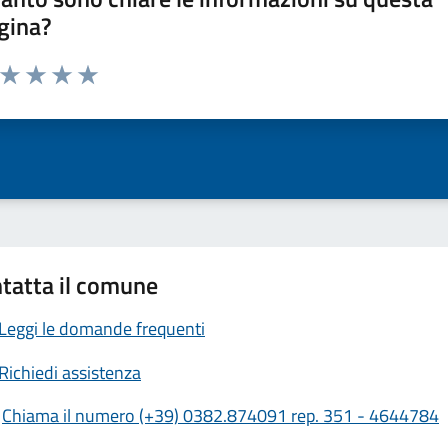
gina?
a da 1 a 5 stelle la pagina
ta 1 stelle su 5
Valuta 2 stelle su 5
Valuta 3 stelle su 5
Valuta 4 stelle su 5
Valuta 5 stelle su 5
tatta il comune
Leggi le domande frequenti
Richiedi assistenza
Chiama il numero (+39) 0382.874091 rep. 351 - 4644784