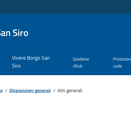
an Siro
Vivere Borgo San
Gestione
Protezio
Siro
rifiuti
civile
te
/
Disposizioni generali
/
Atti generali