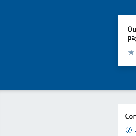
Qu
pa
Valut
Valu
Con