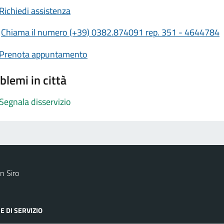
Richiedi assistenza
Chiama il numero (+39) 0382.874091 rep. 351 - 4644784
Prenota appuntamento
blemi in città
Segnala disservizio
n Siro
E DI SERVIZIO