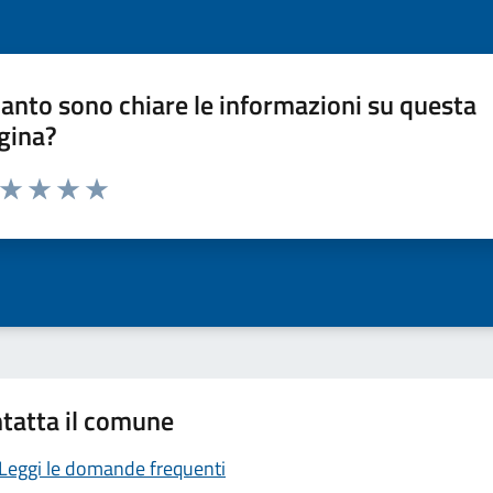
anto sono chiare le informazioni su questa
gina?
a da 1 a 5 stelle la pagina
ta 1 stelle su 5
Valuta 2 stelle su 5
Valuta 3 stelle su 5
Valuta 4 stelle su 5
Valuta 5 stelle su 5
tatta il comune
Leggi le domande frequenti