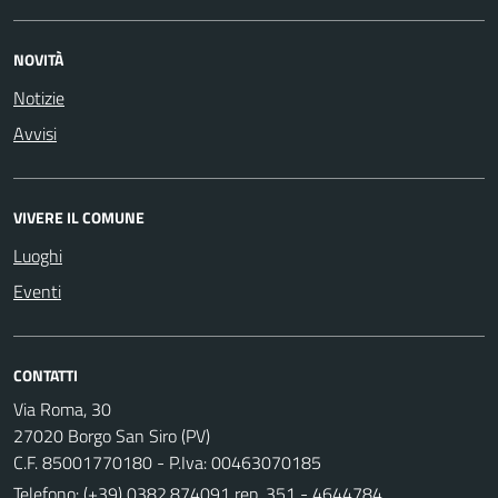
NOVITÀ
Notizie
Avvisi
VIVERE IL COMUNE
Luoghi
Eventi
CONTATTI
Via Roma, 30
27020 Borgo San Siro (PV)
C.F. 85001770180 - P.Iva: 00463070185
Telefono:
(+39) 0382.874091 rep. 351 - 4644784