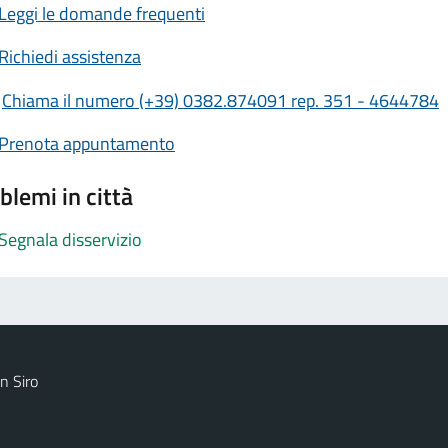
Leggi le domande frequenti
Richiedi assistenza
Chiama il numero (+39) 0382.874091 rep. 351 - 4644784
Prenota appuntamento
blemi in città
Segnala disservizio
n Siro