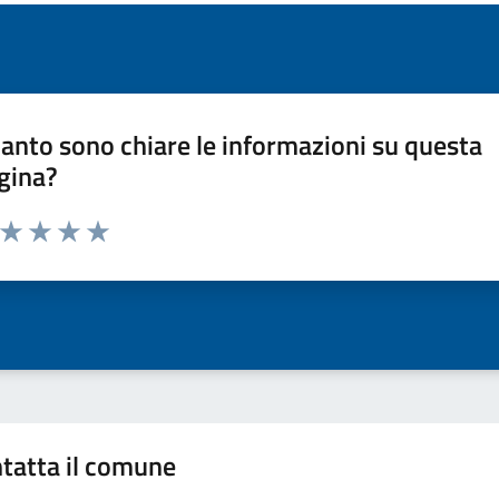
anto sono chiare le informazioni su questa
gina?
a da 1 a 5 stelle la pagina
ta 1 stelle su 5
Valuta 2 stelle su 5
Valuta 3 stelle su 5
Valuta 4 stelle su 5
Valuta 5 stelle su 5
tatta il comune