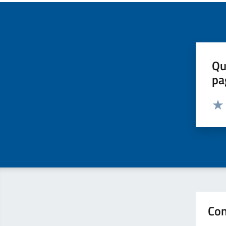
Qu
pa
Valut
Valu
Con