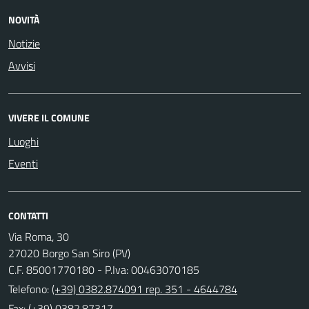
NOVITÀ
Notizie
Avvisi
VIVERE IL COMUNE
Luoghi
Eventi
CONTATTI
Via Roma, 30
27020 Borgo San Siro (PV)
C.F. 85001770180 - P.Iva: 00463070185
Telefono:
(+39) 0382.874091 rep. 351 - 4644784
Fax: (+39) 0382.87317