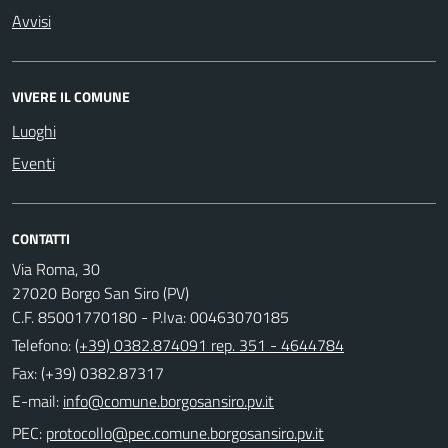
Avvisi
VIVERE IL COMUNE
Luoghi
Eventi
CONTATTI
Via Roma, 30
27020 Borgo San Siro (PV)
C.F. 85001770180 - P.Iva: 00463070185
Telefono:
(+39) 0382.874091 rep. 351 - 4644784
Fax: (+39) 0382.87317
E-mail:
PEC: