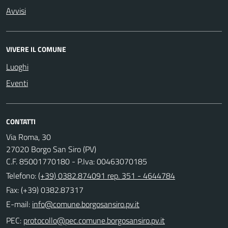
Avvisi
VIVERE IL COMUNE
Luoghi
Eventi
CONTATTI
Via Roma, 30
27020 Borgo San Siro (PV)
C.F. 85001770180 - P.Iva: 00463070185
Telefono:
(+39) 0382.874091 rep. 351 - 4644784
Fax: (+39) 0382.87317
E-mail:
PEC: