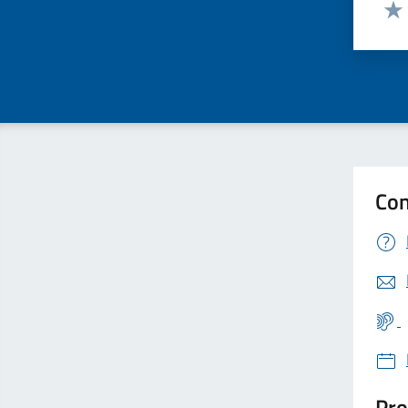
Valut
Valu
Con
Pro