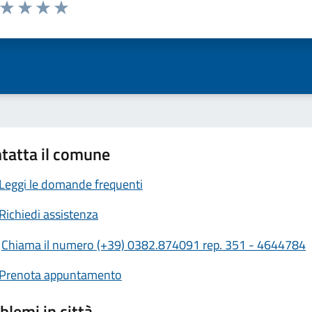
a da 1 a 5 stelle la pagina
ta 1 stelle su 5
Valuta 2 stelle su 5
Valuta 3 stelle su 5
Valuta 4 stelle su 5
Valuta 5 stelle su 5
tatta il comune
Leggi le domande frequenti
Richiedi assistenza
Chiama il numero (+39) 0382.874091 rep. 351 - 4644784
Prenota appuntamento
blemi in città